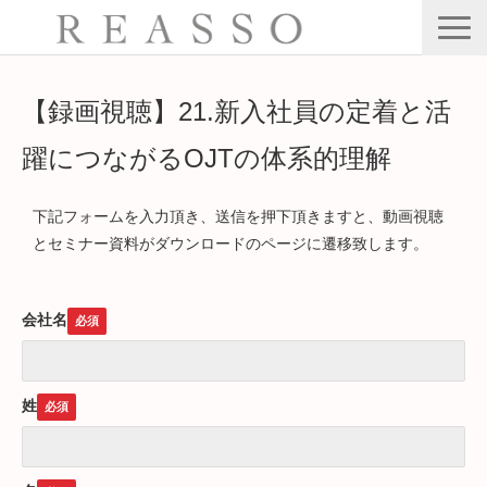
サービス
【録画視聴】21.新入社員の定着と活
会社情報
躍につながるOJTの体系的理解
公開・集合型研修
Webセミナー
下記フォームを入力頂き、送信を押下頂きますと、動画視聴
とセミナー資料がダウンロードのページに遷移致します。
ブログ
お問い合わせ
会社名
姓