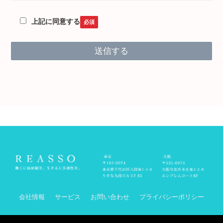
案内の送付にも利用いたします。
上記に同意する
2. ご記入いただきました個人情報は、当社の個人情報保護ポ
リシーに則って、適切に扱われます。詳しくは下記をご覧下
さい。
https://reasso.jp/privacypolicy/
会社情報
サービス
お問い合わせ
プライバシーポリシー