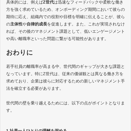
具体的には、例えば
Z世代
は迅速なフィードバックや柔軟な働き
方を強く求めているため、オンボーディング期間において彼らの
期待に応え、組織内での役割や目標を明確に伝えることが、彼ら
の
主体性
や
自律的成長
を促進します。また、これが実現されなけ
れば、その後のマネジメント課題として、低いエンゲージメント
や高い離職率といった問題に繋がる可能性があります。
おわりに
若手社員の離職率が高まる中、世代間のギャップが大きな課題と
なっています。特にZ世代は、従来の価値観とは異なる働き方を
求めており、企業は彼らに対応するための新しいマネジメント手
法を確立する必要があります。
世代間の壁を乗り越えるためには、以下の点がポイントとなりま
す。
1.社員一人ひとりの理解を深める