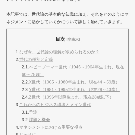
本記事では、世代論の基本的な知識に加え、それをどのようにマ
ネジメントに活かしていくかについて詳しく触れていきます。
目次
[非表示]
1.
なぜ今、世代論の理解が求められるのか？
2.
世代の種別と定義
2.1.
ベビーブーマー世代（1946～1964年生まれ、現在
60～78歳）
2.2.
X世代（1965～1980年生まれ、現在44～59歳）
2.3.
Y世代（1981～1995年生まれ、現在29～43歳）
2.4.
Z世代（1996年以降生まれ、現在28歳以下）
3.
これからのビジネス環境とメイン世代
3.1.
予測
3.2.
課題と機会
4.
マネジメントにおける重要な視点
5.
おわりに