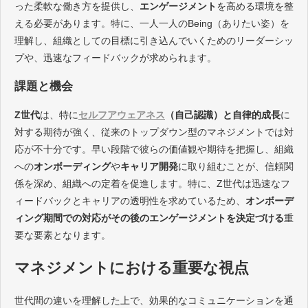
った柔軟な働き方を提供し、
エンゲージメント
を高める環境を整
える必要があります。特に、一人一人のBeing（ありたい姿）を
理解し、組織としての目標に引き込んでいくためのリーダーシッ
プや、迅速なフィードバックが求められます。
課題と機会
Z世代
は、特に
セルフアウェアネス
（自己認識）と自律的成長
に
対する期待が強く、従来のトップダウン型のマネジメントでは対
応が不十分です。早い段階で彼らの価値観や期待を把握し、組織
への
オンボーディング
や
キャリア開発
に取り組むことが、信頼関
係を深め、組織への定着を促進します。特に、Z世代は迅速なフ
ィードバックとキャリアの透明性を求めているため、
オンボーデ
ィング期間での対応がその後のエンゲージメントを決定づける
重
要な要素となります。
マネジメントにおける重要な視点
世代間の違いを理解した上で、効果的なコミュニケーションを通