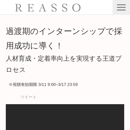
サービス
過渡期のインターンシップで採
会社情報
用成功に導く！
公開・集合型研修
人材育成・定着率向上を実現する王道プ
Webセミナー
ロセス
ブログ
お問い合わせ
※視聴有効期限 3/11 9:00~3/17 23:59
ツイート