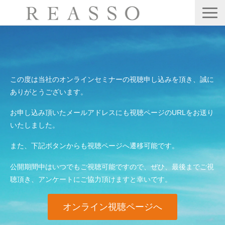
サービス
会社情報
公開・集合型研修
この度は当社のオンラインセミナーの視聴申し込みを頂き、誠に
ありがとうございます。
Webセミナー
お申し込み頂いたメールアドレスにも視聴ページのURLをお送り
ブログ
いたしました。
お問い合わせ
また、下記ボタンからも視聴ページへ遷移可能です。
公開期間中はいつでもご視聴可能ですので、ぜひ、最後までご視
聴頂き、アンケートにご協力頂けますと幸いです。
オンライン視聴ページへ