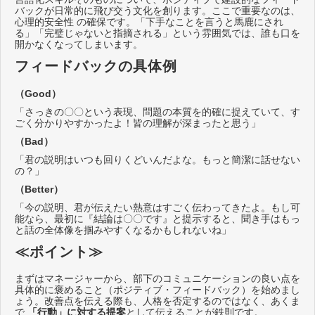
バックが日常的に飛び交う文化を創ります。ここで重要なのは、
心理的安全性 の確保です。「下手なことを言うと馬鹿にされ
る」「完璧じゃないと指摘される」という雰囲気では、誰も口を
開かなくなってしまいます。
フィードバックの具体例
（Good）
「さっきの〇〇という表現、問題の本質を的確に捉えていて、す
ごく分かりやすかったよ！皆の理解が深まったと思う」
（Bad）
「君の説明はいつも回りくどいんだよな。もっと簡潔に話せない
の？」
（Better）
「今の説明、君が伝えたい熱意はすごく伝わってきたよ。もし可
能なら、最初に『結論は〇〇です』と提示すると、聞き手はもっ
と話の全体像を掴みやすくなるかもしれないね」
≪ポイント≫
まずはマネージャーから、部下のコミュニケーションの良い点を
具体的に褒めること（ポジティブ・フィードバック）を始めまし
ょう。改善点を伝える際も、人格を否定するのではなく、あくま
で
「行動」に対する提案
として伝えることが鉄則です。