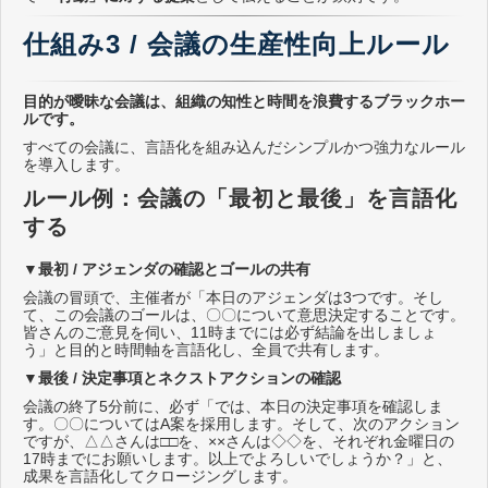
仕組み3 / 会議の生産性向上ルール
目的が曖昧な会議は、組織の知性と時間を浪費するブラックホー
ルです。
すべての会議に、言語化を組み込んだシンプルかつ強力なルール
を導入します。
ルール例：会議の「最初と最後」を言語化
する
▼最初 / アジェンダの確認とゴールの共有
会議の冒頭で、主催者が「本日のアジェンダは3つです。そし
て、この会議のゴールは、〇〇について意思決定することです。
皆さんのご意見を伺い、11時までには必ず結論を出しましょ
う」と目的と時間軸を言語化し、全員で共有します。
▼最後 / 決定事項とネクストアクションの確認
会議の終了5分前に、必ず「では、本日の決定事項を確認しま
す。〇〇についてはA案を採用します。そして、次のアクション
ですが、△△さんは□□を、××さんは◇◇を、それぞれ金曜日の
17時までにお願いします。以上でよろしいでしょうか？」と、
成果を言語化してクロージングします。