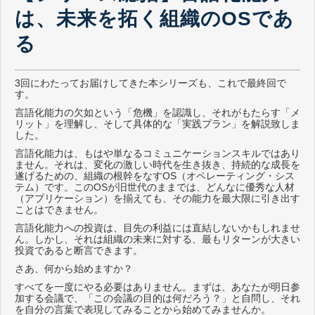
は、未来を拓く組織のOSであ
る
3回にわたってお届けしてきた本シリーズも、これで最終回で
す。
言語化能力の欠如という「危機」を認識し、それがもたらす「メ
リット」を理解し、そして具体的な「実践プラン」を解説致しま
した。
言語化能力は、もはや単なるコミュニケーションスキルではあり
ません。それは、変化の激しい時代を生き抜き、持続的な成長を
遂げるための、組織の根幹をなすOS（オペレーティング・シス
テム）です。このOSが旧世代のままでは、どんなに優秀な人材
（アプリケーション）を揃えても、その能力を最大限に引き出す
ことはできません。
言語化能力への投資は、目先の利益には直結しないかもしれませ
ん。しかし、それは組織の未来に対する、最もリターンが大きい
投資であると断言できます。
さあ、何から始めますか？
すべてを一度にやる必要はありません。まずは、あなたが明日参
加する会議で、「この会議の目的は何だろう？」と自問し、それ
を自分の言葉で表現してみることから始めてみませんか。