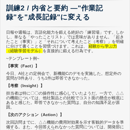
訓練2 / 内省と要約 ―"作業記
録"を"成長記録"に変える
日報や週報は、言語化能力を鍛える絶好の「練習場」です。しか
し、単なる「やったことリスト」では意味がありません。「起き
たこと（事実）」と「それについて考えたこと（考察）」を明確
に分けて書くことを習慣づけます。これは、
経験から学ぶ力
（経験学習モデル）
を直接的に鍛える行為です。
~テンプレート例~
【事実（Fact）】
今日、A社との定例会で、新機能Cのデモを実施した。想定外の
質問が3件あり、うち1件は即答できなかった。
【考察（Insight）】
担当者は特に〇〇の操作性に感心していたようだ。一方で、△△
の機能については、他社製品との比較でコスト面の懸念が根底に
あると感じた。即答できなかった質問は、自分の知識不足が原
因。
【次のアクション（Action）】
次回訪問までに、△△機能の費用対効果を示す客観的データを準
備する。また、今回答えられなかった質問については、開発部に