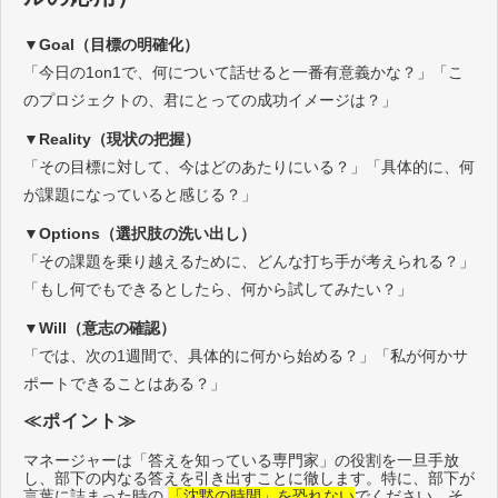
▼Goal（目標の明確化）
「今日の1on1で、何について話せると一番有意義かな？」「こ
のプロジェクトの、君にとっての成功イメージは？」
▼Reality（現状の把握）
「その目標に対して、今はどのあたりにいる？」「具体的に、何
が課題になっていると感じる？」
▼Options（選択肢の洗い出し）
「その課題を乗り越えるために、どんな打ち手が考えられる？」
「もし何でもできるとしたら、何から試してみたい？」
▼Will（意志の確認）
「では、次の1週間で、具体的に何から始める？」「私が何かサ
ポートできることはある？」
≪ポイント≫
マネージャーは「答えを知っている専門家」の役割を一旦手放
し、部下の内なる答えを引き出すことに徹します。特に、部下が
言葉に詰まった時の
「沈黙の時間」を恐れない
でください。そ