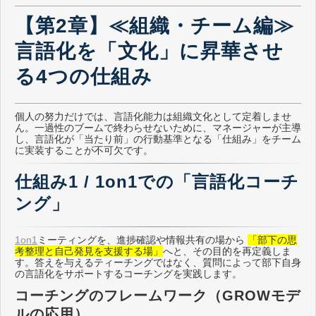
【第2章】≪組織・チーム編≫
言語化を「文化」に昇華させ
る4つの仕組み
個人の努力だけでは、言語化能力は組織文化として定着しませ
ん。一過性のブームで終わらせないために、マネージャーが主導
し、言語化が「当たり前」の行動基準となる「仕組み」をチーム
に実装することが不可欠です。
仕組み1 / 1on1での「言語化コーチ
ング」
1on1
ミーティングを、進捗確認や情報共有の場から
「部下の思
考整理と自己発見を支援する場」
へと、その目的を再定義しま
す。答えを与えるティーチングではなく、質問によって部下自身
の言語化をサポートするコーチングを実践します。
コーチングのフレームワーク（GROWモデ
ルの応用）