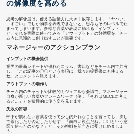
の解像度を高める
思考の解像度は、使える語彙力に大きく依存します。「ヤバい」
「すごい」でしか物事を表現できないと、思考もそのレベルで止
まってしまいます。多様な言葉や表現に触れる「インプット」
と、それを実際に使ってみる「アウトプット」の好循環を、チー
ム内に意識的に創り出すことが重要です。
マネージャーのアクションプラン
インプットの機会提供
業界の最新レポートや優れたコラム、書籍などをチーム内で共有
し、「この記事の〇〇という表現は、我々の提案書にも使える
ね」とコメントを添えます。
アウトプットの場作り
チーム内のチャットや比較的カジュアルな会議で、マネージャー
自身が新しい言葉やフレームワーク（例：「それはMECEに考え
ると…」）を積極的に使う姿を見せます。
失敗の許容
部下が慣れない言葉を使って少し的外れなことを言っても、決し
て茶化したり否定したりせず、「面白い視点だね。〇〇という意
図で使ったのかな？」と、その挑戦を前向きに受け止めましょ
う。