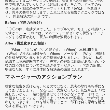
曖昧なコミュニケーションの9割は、伝えるべき情報が話し手の
中で整理されていないことに起因します。そこで、すべての報
告・連絡・相談の基本フォーマットとして「5W1H」を意識さ
せ、思考の整理を促します。これは単なる報告テクニックではな
く、 問題解決の第一歩 です。
Before（問題の丸投げ）
「〇〇の件、進捗ダメでした。トラブルです。ちょっと相談いい
ですか？」 → これでは、マネージャーがゼロから状況をヒアリ
ングする必要があり、双方の時間が浪費されます。
After（構造化された相談）
「（What） 〇〇の件でご相談です。（When） 本日15時頃、
（Who） A社の山田様から（Where）メールで、（Why） 機能B
の仕様が要求と異なるとのご指摘がありました。（How） 私の
認識では契約範囲内ですが、先方との解釈に齟齬があるため、今
後の対応方針についてご相談させてください」 → 問題の所在が
明確なため、すぐに具体的な解決策の議論に入れます。
マネージャーのアクションプラン
曖昧な報告を受けたら、叱るのではなく、思考の壁打ち相手にな
ってあげましょう。「なるほど、大変だったね。状況を正しく把
握したいから、一緒に整理させてくれるかな？まず、それは、い
つ起きたこと？」と、質問によって5W1Hの要素を一つずつ引き
出していきます。これを繰り返すことで、部下は自ら思考を構造
化する癖を身につけます。