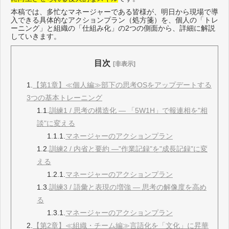
本稿では、多忙なマネージャーである皆様が、明日から現場で導
入できる具体的なアクションプラン（処方箋）を、個人の「トレ
ーニング」と組織の「仕組み化」の2つの側面から、詳細に解説
していきます。
目次
[非表示]
1.
【第1章】≪個人編≫部下の思考OSをアップデートする
3つの基本トレーニング
1.1.
訓練1 / 思考の構造化 ― 「5W1H」で報連相を"相
談"に変える
1.1.1.
マネージャーのアクションプラン
1.2.
訓練2 / 内省と要約 ―"作業記録"を"成長記録"に変
える
1.2.1.
マネージャーのアクションプラン
1.3.
訓練3 / 語彙と表現の増強 ― 思考の解像度を高め
る
1.3.1.
マネージャーのアクションプラン
2.
【第2章】≪組織・チーム編≫言語化を「文化」に昇華