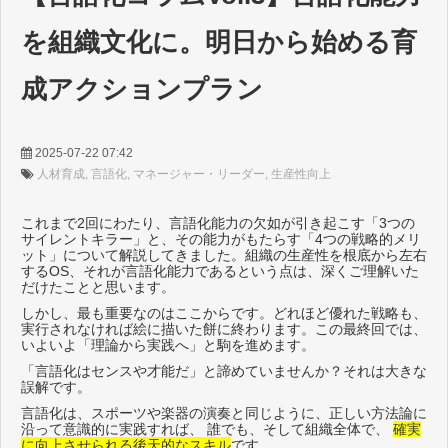
を組織文化に。明日から始める育
成アクションプラン
2025-07-22 07:42
人材育成
言語化
マネージャー・リーダー
生産性向上
これまで2回にわたり、言語化能力の欠如が引き起こす「3つの
サイレントキラー」と、その能力がもたらす「4つの戦略的メリ
ット」について解説してきました。組織の生産性を根底から左右
するOS、それが言語化能力であるという点は、深くご理解いた
だけたことと思います。
しかし、最も重要なのはここからです。どれほど優れた戦略も、
実行されなければ絵に描いた餅に終わります。この最終回では、
いよいよ「理論から実践へ」と駒を進めます。
「言語化はセンスや才能だ」と諦めていませんか？それは大きな
誤解です。
言語化は、スポーツや楽器の演奏と同じように、正しい方法論に
沿って意識的に実践すれば、 誰でも、そして組織全体で、
確実
に向上させられる後天的なスキル
です。