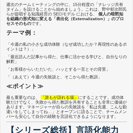
週次のチームミーティングの中に、15分程度の「ナレッジ共有
タイム」を設けることから始めましょう。これは、野中郁次郎氏
らが提唱する知識経営の SECIモデル における、
個人の暗黙知
を組織の形式知に変える「表出化（Externalization）」のプロ
セスそのもの
です。
テーマ例：
「今週の私の小さな成功体験（なぜ成功したか？再現性のあるポ
イントは？）」
「最近読んだ記事から得た、仕事に活かせる学びと、自分なりの
解釈」
「お客様からいただいた、ハッとする一言とその背景」
「（あえて）今週の失敗談と、そこから得た教訓」
≪ポイント≫
最も重要なのは、
「誰もが語れる場」
にすることです。成功体
験だけでなく、失敗から得た教訓を共有することも非常に価値が
あります。マネージャーが自らの失敗談を「私は先週、こんな勘
違いをしてしまってね…」とオープンに語ることで、チームメン
バーも安心して自分の経験を言語化できるようになります。
【シリーズ総括】言語化能力